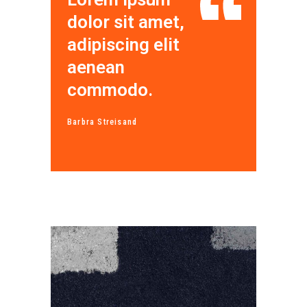
dolor sit amet,
adipiscing elit
aenean
commodo.
Barbra Streisand