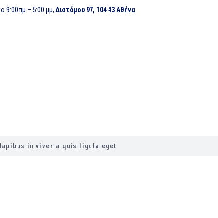
 9:00 πμ – 5:00 μμ,
Διστόμου 97, 104 43 Αθήνα
ΔΡΑΣΤΗΡΙΟΤΗΤΕΣ
ΠΙΣΤΟΠΟΙΗΣΕΙΣ
ΕΡΓΑ
ΡΙΟΤΗΤΕΣ
ΠΙΣΤΟΠΟΙΗΣΕΙΣ
ΕΡΓΑ
apibus in viverra quis ligula eget