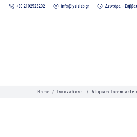
+30 2102525202
info@lysislab.gr
Δευτέρα – Σάββατο
ΚΕΝΤΡΙΚΗ
ΕΤΑΙΡΙΑ
ΚΕΝΤΡΙΚΗ
ΕΤΑΙΡΙΑ
ΔΡΑΣΤΗ
Home
/
Innovations
/
Aliquam lorem ante d