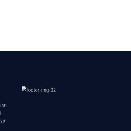
μου
4
ήνα