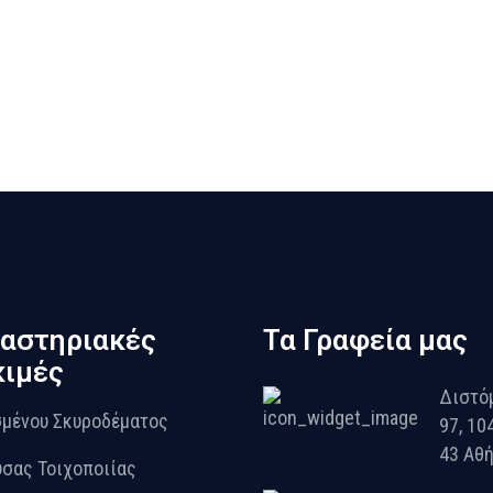
αστηριακές
Τα Γραφεία μας
ιμές
Διστό
μένου Σκυροδέματος
97, 10
43 Αθ
σας Τοιχοποιίας