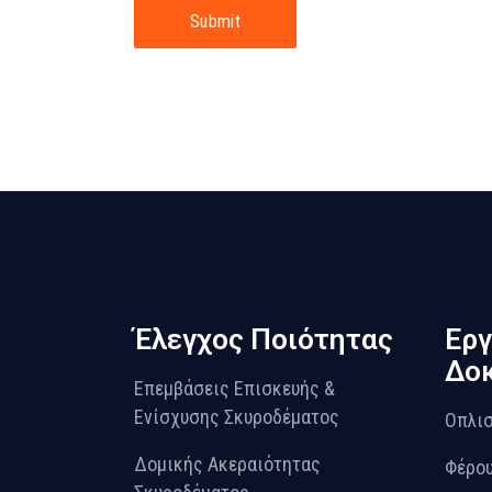
Submit
Έλεγχος Ποιότητας
Εργ
Δοκ
Επεμβάσεις Επισκευής &
Ενίσχυσης Σκυροδέματος
Οπλισ
Δομικής Ακεραιότητας
Φέρου