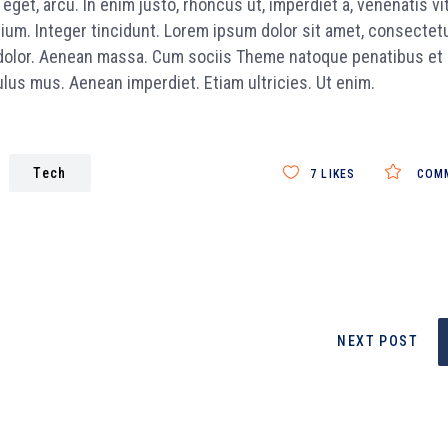
e eget, arcu. In enim justo, rhoncus ut, imperdiet a, venenatis vi
tium. Integer tincidunt. Lorem ipsum dolor sit amet, consectet
 dolor. Aenean massa. Cum sociis Theme natoque penatibus et
lus mus. Aenean imperdiet. Etiam ultricies. Ut enim.
Tech
7
LIKES
COM
NEXT POST