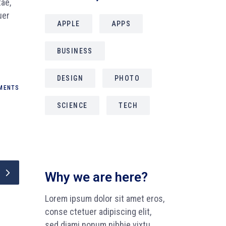
tae,
uer
APPLE
APPS
BUSINESS
DESIGN
PHOTO
MENTS
SCIENCE
TECH
Why we are here?
Lorem ipsum dolor sit amet eros,
conse ctetuer adipiscing elit,
sed diami nonum nibhie vixtu