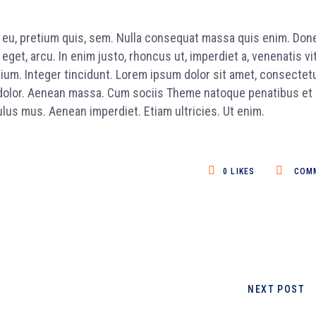
e eu, pretium quis, sem. Nulla consequat massa quis enim. Don
e eget, arcu. In enim justo, rhoncus ut, imperdiet a, venenatis vi
tium. Integer tincidunt. Lorem ipsum dolor sit amet, consectet
 dolor. Aenean massa. Cum sociis Theme natoque penatibus et
lus mus. Aenean imperdiet. Etiam ultricies. Ut enim.
0
LIKES
COM
NEXT POST