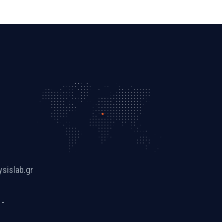
ysislab.gr
 -