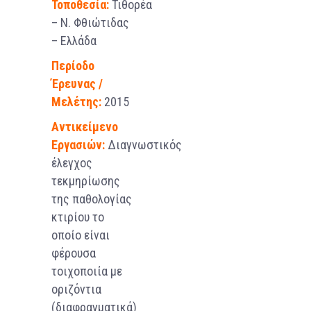
Τοποθεσία:
Τιθορέα
– Ν. Φθιώτιδας
– Ελλάδα
Περίοδο
Έρευνας /
Μελέτης:
2015
Αντικείμενο
Εργασιών:
Διαγνωστικός
έλεγχος
τεκμηρίωσης
της παθολογίας
κτιρίου το
οποίο είναι
φέρουσα
τοιχοποιία με
οριζόντια
(διαφραγματικά)