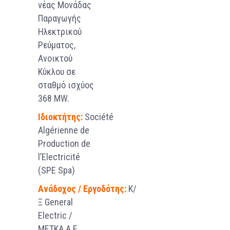
νέας Μονάδας
Παραγωγής
Ηλεκτρικού
Ρεύματος,
Ανοικτού
Κύκλου σε
σταθμό ισχύος
368 MW.
Ιδιοκτήτης
:
Société
Algérienne de
Production de
l’Electricité
(SPE Spa)
Ανάδοχος
/
Εργοδότης
:
Κ/
Ξ General
Electric /
ΜΕΤΚΑ Α.Ε.