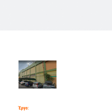
Έργο: