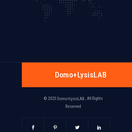
Dοmo+LysisLAB
© 2025
, All Rights
Dοmo+LysisLAB
Reserved